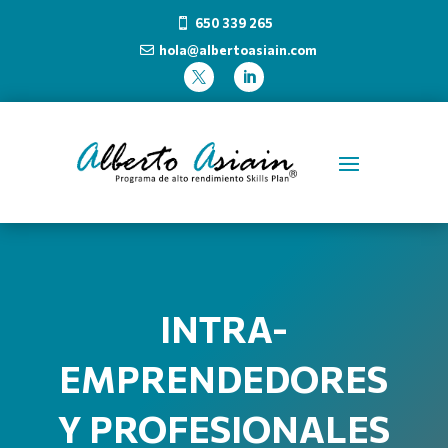
650 339 265

hola@albertoasiain.com



INTRA-
EMPRENDEDORES
Y PROFESIONALES