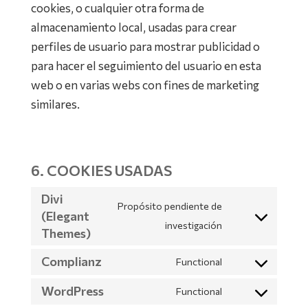
cookies, o cualquier otra forma de
almacenamiento local, usadas para crear
perfiles de usuario para mostrar publicidad o
para hacer el seguimiento del usuario en esta
web o en varias webs con fines de marketing
similares.
6. COOKIES USADAS
Divi
Propósito pendiente de
(Elegant
Consent
investigación
Themes)
to
Complianz
Functional
service
Consent
divi-
to
WordPress
Functional
Consent
(elegant-