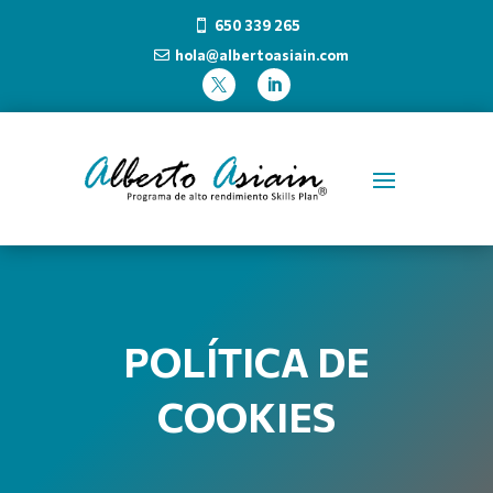
650 339 265

hola@albertoasiain.com



POLÍTICA DE
COOKIES