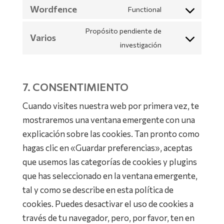
service
to
Wordfence
themes)
Functional
complianz
Consent
service
to
Propósito pendiente de
wordpress
Varios
service
Consent
investigación
wordfence
to
service
7. CONSENTIMIENTO
varios
Cuando visites nuestra web por primera vez, te
mostraremos una ventana emergente con una
explicación sobre las cookies. Tan pronto como
hagas clic en «Guardar preferencias», aceptas
que usemos las categorías de cookies y plugins
que has seleccionado en la ventana emergente,
tal y como se describe en esta política de
cookies. Puedes desactivar el uso de cookies a
través de tu navegador, pero, por favor, ten en