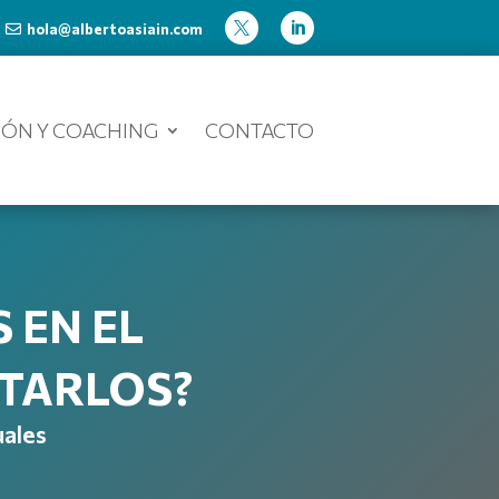
hola@albertoasiain.com



ÓN Y COACHING
CONTACTO
 EN EL
TARLOS?
uales