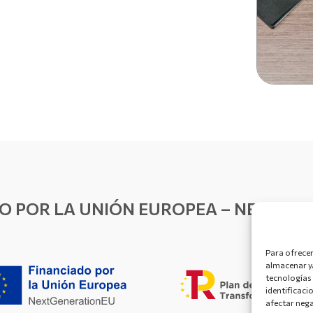
O POR LA UNIÓN EUROPEA – NEXTGE
Para ofrecer
almacenar y/
tecnologías
identificaci
afectar nega